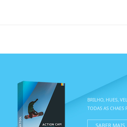
BRILHO, HUES, VE
TODAS AS CHAES 
SABER MAIS