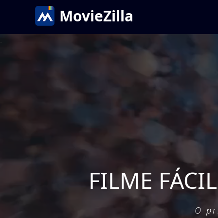
MovieZilla
FILME FÁCI
O pr