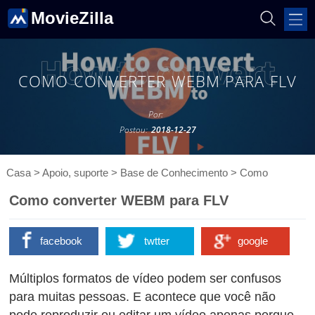
MovieZilla
COMO CONVERTER WEBM PARA FLV
Por:
Postou:
2018-12-27
Casa
>
Apoio, suporte
>
Base de Conhecimento
>
Como
Como converter WEBM para FLV
facebook
twtter
google
Múltiplos formatos de vídeo podem ser confusos
para muitas pessoas. E acontece que você não
pode reproduzir ou editar um vídeo apenas porque