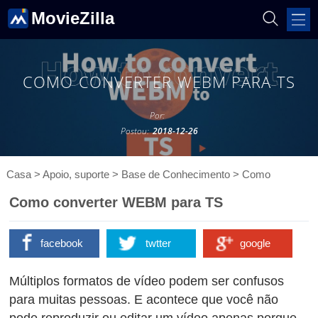
MovieZilla
COMO CONVERTER WEBM PARA TS
Por:
Postou:
2018-12-26
Casa
>
Apoio, suporte
>
Base de Conhecimento
>
Como
Como converter WEBM para TS
facebook
twtter
google
Múltiplos formatos de vídeo podem ser confusos
para muitas pessoas. E acontece que você não
pode reproduzir ou editar um vídeo apenas porque