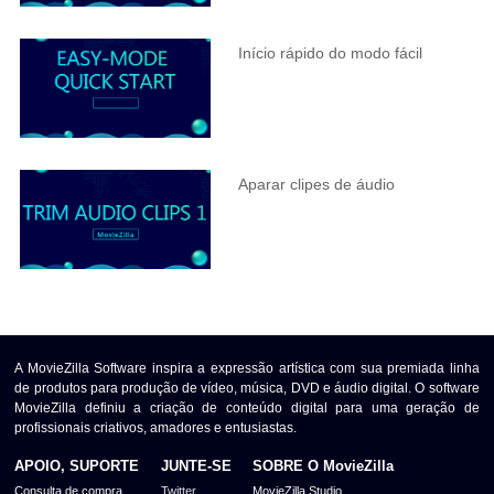
Início rápido do modo fácil
Aparar clipes de áudio
A MovieZilla Software inspira a expressão artística com sua premiada linha
de produtos para produção de vídeo, música, DVD e áudio digital. O software
MovieZilla definiu a criação de conteúdo digital para uma geração de
profissionais criativos, amadores e entusiastas.
APOIO, SUPORTE
JUNTE-SE
SOBRE O MovieZilla
Consulta de compra
Twitter
MovieZilla Studio