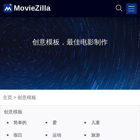
MovieZilla
创意模板，最佳电影制作
主页
>
创意模板
创意模板
简单的
爱
儿童
假日
运动
旅游