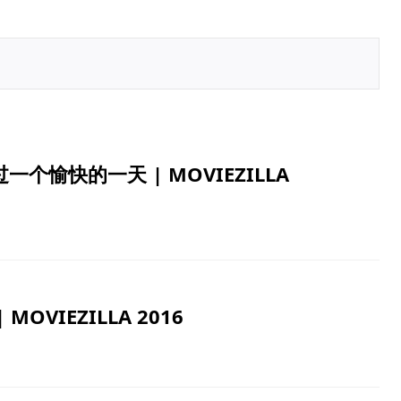
个愉快的一天 | MOVIEZILLA
OVIEZILLA 2016
a
Instant Trim Tool
松的电影制作
轻松修剪和合并剪辑