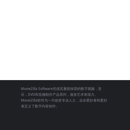
MovieZilla Software凭借其屡获殊荣的数字视频，音
乐，DVD和音频制作产品系列，激发艺术表现力。
MovieZilla软件为一代创意专业人士，业余爱好者和爱好
者定义了数字内容创作。