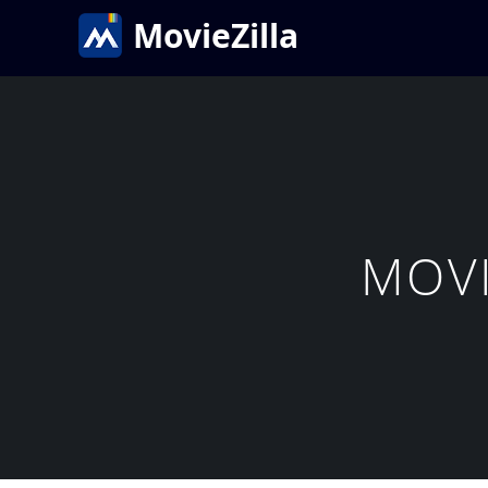
MovieZilla
MOV