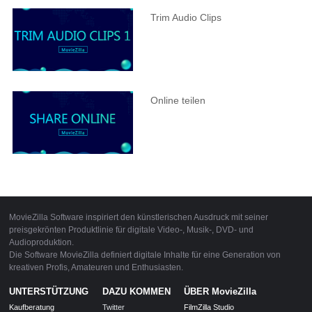
Trim Audio Clips
Online teilen
MovieZilla Software inspiriert den künstlerischen Ausdruck mit seiner
preisgekrönten Produktlinie für digitale Video-, Musik-, DVD- und
Audioproduktion.
Die Software MovieZilla definiert digitale Inhalte für eine Generation von
kreativen Profis, Amateuren und Enthusiasten.
UNTERSTÜTZUNG
DAZU KOMMEN
ÜBER MovieZilla
Kaufberatung
Twitter
FilmZilla Studio