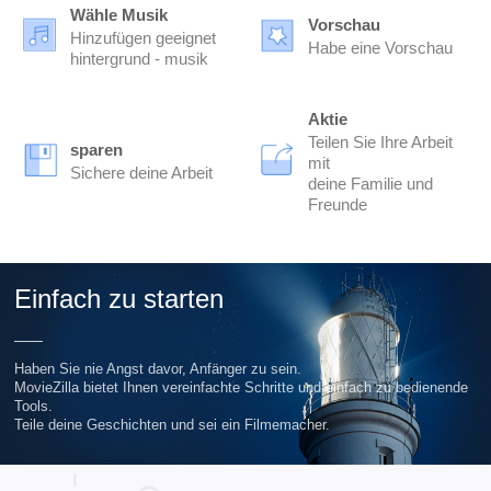
Wähle Musik
Vorschau
Hinzufügen geeignet
Habe eine Vorschau
hintergrund - musik
Aktie
Teilen Sie Ihre Arbeit
sparen
mit
Sichere deine Arbeit
deine Familie und
Freunde
Einfach zu starten
Haben Sie nie Angst davor, Anfänger zu sein.
MovieZilla bietet Ihnen vereinfachte Schritte und einfach zu bedienende
Tools.
Teile deine Geschichten und sei ein Filmemacher.