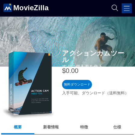
MovieZilla
アクションカムツー
ル
すぐに個人差を作る
$0.00
無料ダウンロード
入手可能、ダウンロード（送料無料）
概要
新着情報
特徴
仕様