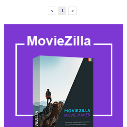
<
1
>