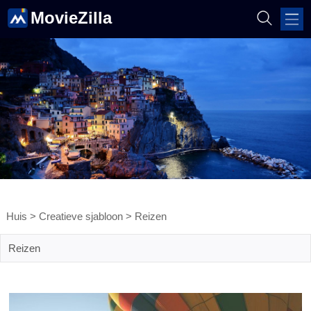
MovieZilla
Huis
>
Creatieve sjabloon
>
Reizen
Reizen