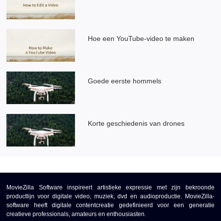
Hoe een YouTube-video te maken
Goede eerste hommels
Korte geschiedenis van drones
MovieZilla Software inspireert artistieke expressie met zijn bekroonde
productlijn voor digitale video, muziek, dvd en audioproductie. MovieZilla-
software heeft digitale contentcreatie gedefinieerd voor een generatie
creatieve professionals, amateurs en enthousiasten.