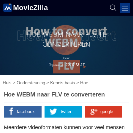
MovieZilla
HOE WEBM NAAR FLV TE
CONVERTEREN
Door:
Geplaatst:
2018-12-27
Huis
>
Ondersteuning
>
Kennis basis
>
Hoe
Hoe WEBM naar FLV te converteren
facebook
twtter
google
Meerdere videoformaten kunnen voor veel mensen