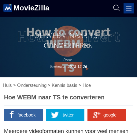
MovieZilla
HOE WEBM NAAR TS TE
CONVERTEREN
Door:
Geplaatst:
2018-12-26
Huis
>
Ondersteuning
>
Kennis basis
>
Hoe
Hoe WEBM naar TS te converteren
facebook
twtter
google
Meerdere videoformaten kunnen voor veel mensen